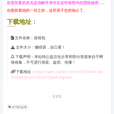
急需答案的杰克必须解开潜伏在这些墙壁内的黑暗秘密……
在困扰着他的一切之前，这所房子也把他占了。
下载地址：
文件名称：游戏包
文件大小：懒得算，自己看！
下载声明：本站纯公益汉化分享和部分资源来自于网
络收集，不可进行倒卖、盗窃、传播！
下载地址：
https://pan.xunlei.com/s/VOVl0V4Cqw
9O6B6q5urv255ZA1?pwd=8gzw#
正文完
NTR的故事